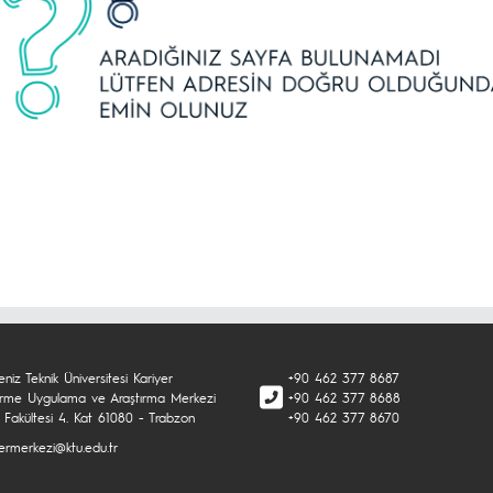
niz Teknik Üniversitesi Kariyer
+90 462 377 8687
tirme Uygulama ve Araştırma Merkezi
+90 462 377 8688
 Fakültesi 4. Kat 61080 - Trabzon
+90 462 377 8670
yermerkezi@ktu.edu.tr