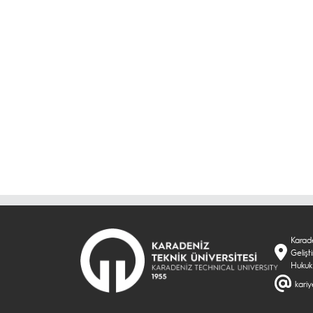
Karade
Geliş
Hukuk
kari