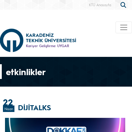
KTÜ Anasayfa
KARADENİZ
TEKNİK ÜNİVERSİTESİ
Kariyer Geliştirme UYGAR
etkinlikler
22
DİJİTALKS
Nisan