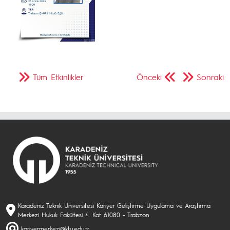
Tüm Etkinlikler
Önceki
Sonraki
Karadeniz Teknik Üniversitesi Kariyer Geliştirme Uygulama ve Araştırma
Merkezi Hukuk Fakültesi 4. Kat 61080 - Trabzon
kariyermerkezi@ktu.edu.tr