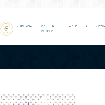
KURUMSAL
KARİYER
FAALİYETLER
TAKVİ
REHBERİ