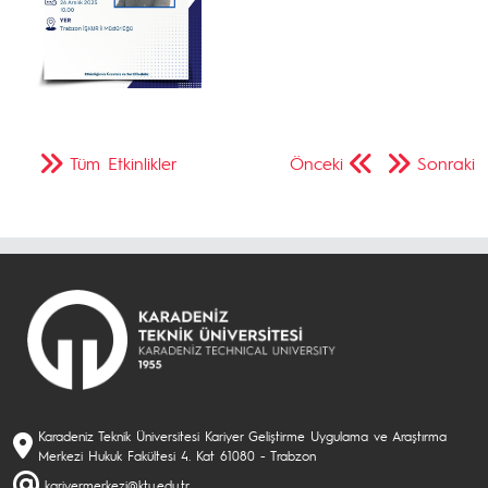
Tüm Etkinlikler
Önceki
Sonraki
Karadeniz Teknik Üniversitesi Kariyer Geliştirme Uygulama ve Araştırma
Merkezi Hukuk Fakültesi 4. Kat 61080 - Trabzon
kariyermerkezi@ktu.edu.tr