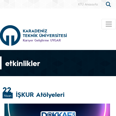
KTÜ Anasayfa
KARADENİZ
TEKNİK ÜNİVERSİTESİ
Kariyer Geliştirme UYGAR
etkinlikler
22
İŞKUR Atölyeleri
Nisan