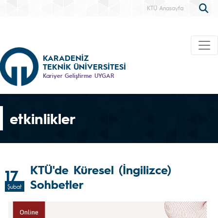
KTÜ Anasayfa
KARADENİZ
TEKNİK ÜNİVERSİTESİ
Kariyer Geliştirme UYGAR
etkinlikler
KTÜ'de Küresel (İngilizce)
17
Sohbetler
Şubat