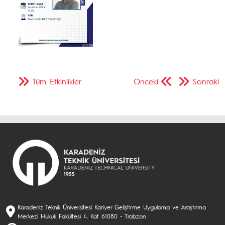
Tüm Etkinlikler
Önceki
Sonraki
Karadeniz Teknik Üniversitesi Kariyer Geliştirme Uygulama ve Araştırma
Merkezi Hukuk Fakültesi 4. Kat 61080 - Trabzon