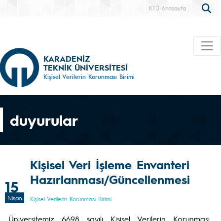
KTÜ Anasayfa
KARADENİZ
TEKNİK ÜNİVERSİTESİ
Kişisel Verilerin Korunması Birimi
duyurular
Kişisel Veri İşleme Envanteri
Hazırlanması/Güncellenmesi
15
Nisan
Kişisel Verilerin Korunması Birimi
Üniversitemiz 6698 sayılı Kişisel Verilerin Korunması