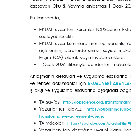
kapsayan Oku & Yayımla anlaşması 1 Ocak 2026 ta
Bu kapsamda;
EKUAL üyesi tüm kurumlar IOPScience Extra 
sağlayabilecektir.
EKUAL üyesi kurumlara mensup Sorumlu Yaz
açık erişim) dergilerde sınırsız sayıda mak
Erişim (OA) olarak yayımlayabileceklerdir.
1 Ocak 2026 itibarıyla gönderilen makalel
Anlaşmanın detayları ve uygulama esaslarına iliş
ve rehber dokümanlar için
EKUAL VERİTABANLAR
iş akışı ve uygulama esaslarına aşağıdaki bağlan
TA sayfası:
http://iopscience.org/transformat
Yazarlar için kılavuz :
https://publishingsupp
transformative-agreement-guide/
TA videoları:
https://youtube.com/playlist?l
Yazarların fon desteğine uygunluklarını kon