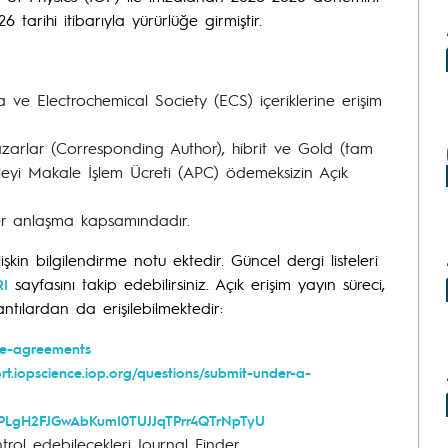
rihi itibarıyla yürürlüğe girmiştir.
ve Electrochemical Society (ECS) içeriklerine erişim
arlar (Corresponding Author), hibrit ve Gold (tam
aleyi Makale İşlem Ücreti (APC) ödemeksizin Açık
er anlaşma kapsamındadır.
kin bilgilendirme notu ektedir. Güncel dergi listeleri
sayfasını takip edebilirsiniz. Açık erişim yayın süreci,
I
tılardan da erişilebilmektedir:
ive-agreements
ort.iopscience.iop.org/questions/submit-under-a-
ist=PLgH2FJGwAbKumI0TUJJqTPrr4QTrNpTyU
trol edebilecekleri Journal Finder