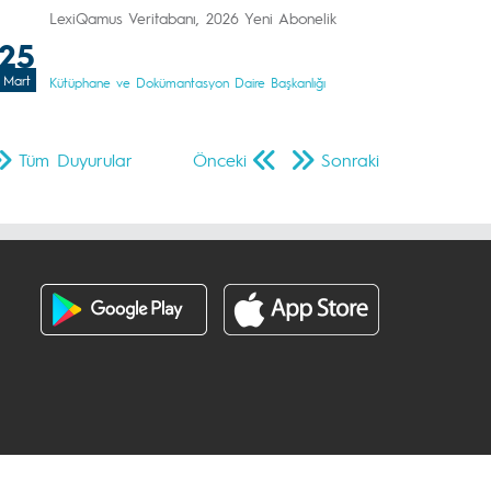
LexiQamus Veritabanı, 2026 Yeni Abonelik
25
Mart
Kütüphane ve Dokümantasyon Daire Başkanlığı
Tüm Duyurular
Önceki
Sonraki