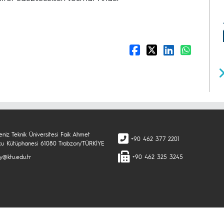
niz Teknik Üniversitesi Faik Ahmet
+90 462 377 2201
çu Kütüphanesi 61080 Trabzon/TÜRKİYE
ry@ktu.edu.tr
+90 462 325 3245