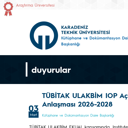
Araştırma Üniversitesi
KARADENİZ
TEKNİK ÜNİVERSİTESİ
Kütüphane ve Dokümantasyon Dai
Başkanlığı
duyurular
TÜBİTAK ULAKBİM IOP Açık
Anlaşması 2026-2028
03
Mart
Kütüphane ve Dokümantasyon Daire Başkanlığı
TÜBİTAK ULAKBİM EKUAL kapsamında, Institute 