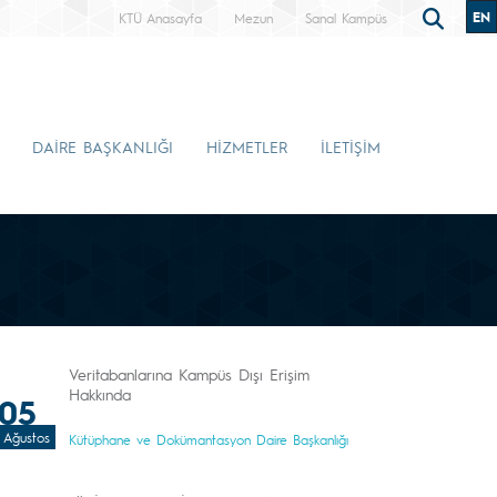
EN
KTÜ Anasayfa
Mezun
Sanal Kampüs
DAİRE BAŞKANLIĞI
HİZMETLER
İLETİŞİM
Veritabanlarına Kampüs Dışı Erişim
Hakkında
05
Ağustos
Kütüphane ve Dokümantasyon Daire Başkanlığı