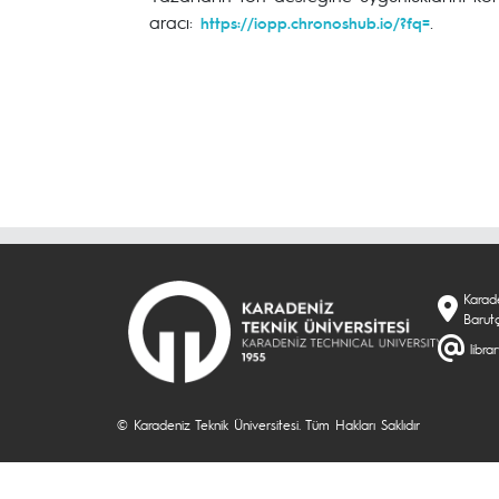
aracı:
.
https://iopp.chronoshub.io/?fq=
Karade
Barut
libra
© Karadeniz Teknik Üniversitesi. Tüm Hakları Saklıdır