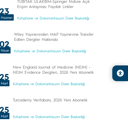
TÜBİTAK ULAKBİM-Springer Nature Açık
Erişim Anlaşması Faydalı Linkler
23
Haziran
Kütüphane ve Dokümantasyon Daire Başkanlığı
Wiley Yayınevinden MAP Yayınevine Transfer
Edilen Dergiler Hakkında
02
Nisan
Kütüphane ve Dokümantasyon Daire Başkanlığı
New England Journal of Medicine (NEJM) -
NEJM Evidence Dergileri, 2026 Yeni Abonelik
25
Mart
Kütüphane ve Dokümantasyon Daire Başkanlığı
Turcademy Veritabanı, 2026 Yeni Abonelik
25
Mart
Kütüphane ve Dokümantasyon Daire Başkanlığı