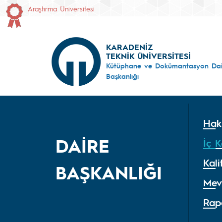
Araştırma Üniversitesi
KARADENİZ
TEKNİK ÜNİVERSİTESİ
Kütüphane ve Dokümantasyon Dai
Başkanlığı
Hak
DAİRE
İç K
Kali
BAŞKANLIĞI
Mev
Rap