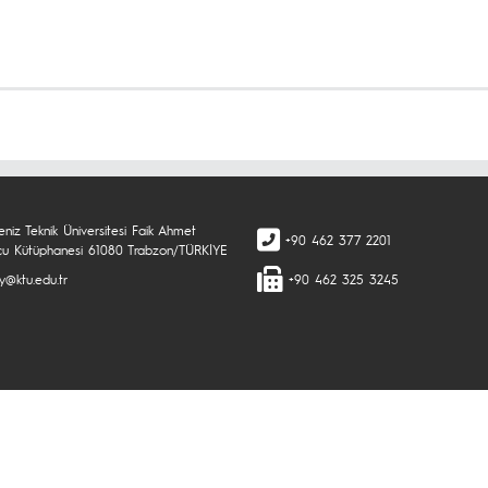
niz Teknik Üniversitesi Faik Ahmet
+90 462 377 2201
çu Kütüphanesi 61080 Trabzon/TÜRKİYE
ry@ktu.edu.tr
+90 462 325 3245