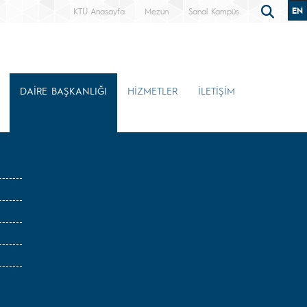
EN
KTÜ Anasayfa
Mezun
Sanal Kampüs
DAİRE BAŞKANLIĞI
HİZMETLER
İLETİŞİM