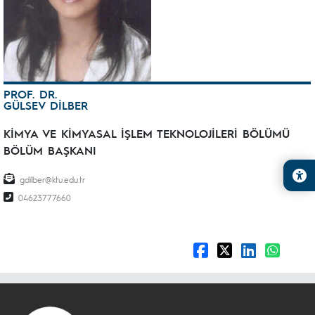
PROF. DR.
GÜLSEV DİLBER
KİMYA VE KİMYASAL İŞLEM TEKNOLOJİLERİ BÖLÜMÜ
BÖLÜM BAŞKANI
gdilber@ktu.edu.tr
04623777660