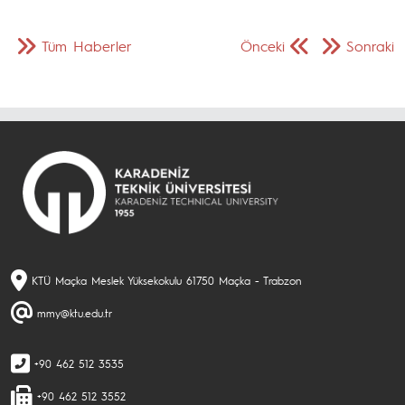
Tüm Haberler
Önceki
Sonraki
KTÜ Maçka Meslek Yüksekokulu 61750 Maçka - Trabzon
mmy@ktu.edu.tr
+90 462 512 3535
+90 462 512 3552