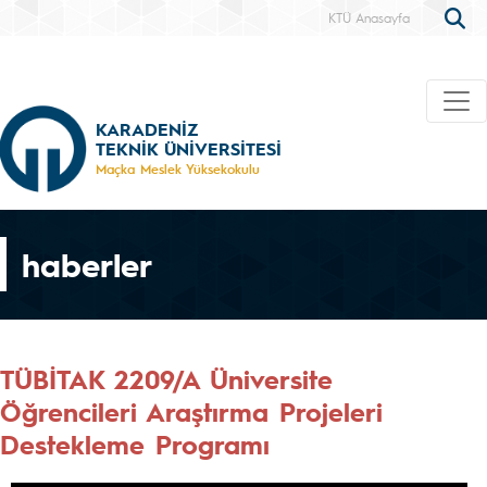
KTÜ Anasayfa
KARADENİZ
TEKNİK ÜNİVERSİTESİ
Maçka Meslek Yüksekokulu
haberler
TÜBİTAK 2209/A Üniversite
Öğrencileri Araştırma Projeleri
Destekleme Programı