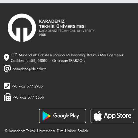
KTÜ Mühendislik Fakültesi Makina Mühendisliği Bölümü Milli Egemenlik
Caddesi No:58, 61080 - Ortahisar/TRABZON
bbmakina@ktu.edu.tr
+90 462 377 2905
+90 462 377 3336
© Karadeniz Teknik Üniversitesi. Tüm Hakları Saklıdır