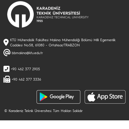
KTÜ Mühendislik Fakültesi Makina Mühendisliği Bölümü Milli Egemenlik
Caddesi No:58, 61080 - Ortahisar/TRABZON
bbmakina@ktu.edu.tr
+90 462 377 2905
+90 462 377 3336
© Karadeniz Teknik Üniversitesi. Tüm Hakları Saklıdır