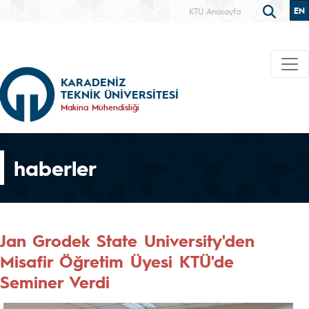
EN
KTÜ Anasayfa
KARADENİZ
TEKNİK ÜNİVERSİTESİ
Makina Mühendisliği
haberler
Jan Grodek State University'den
Misafir Öğretim Üyesi KTÜ'de
Seminer Verdi