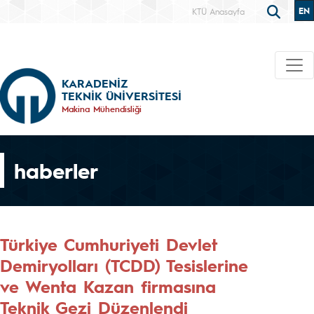
EN
KTÜ Anasayfa
KARADENİZ
TEKNİK ÜNİVERSİTESİ
Makina Mühendisliği
haberler
Türkiye Cumhuriyeti Devlet
Demiryolları (TCDD) Tesislerine
ve Wenta Kazan firmasına
Teknik Gezi Düzenlendi