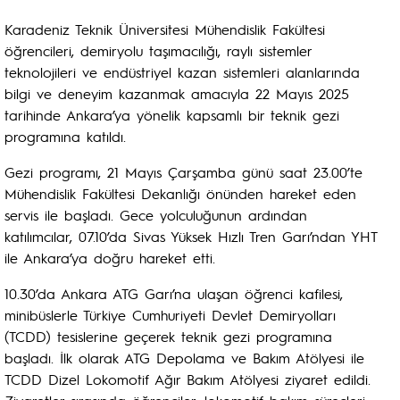
Karadeniz Teknik Üniversitesi Mühendislik Fakültesi
öğrencileri, demiryolu taşımacılığı, raylı sistemler
teknolojileri ve endüstriyel kazan sistemleri alanlarında
bilgi ve deneyim kazanmak amacıyla 22 Mayıs 2025
tarihinde Ankara’ya yönelik kapsamlı bir teknik gezi
programına katıldı.
Gezi programı, 21 Mayıs Çarşamba günü saat 23.00’te
Mühendislik Fakültesi Dekanlığı önünden hareket eden
servis ile başladı. Gece yolculuğunun ardından
katılımcılar, 07.10’da Sivas Yüksek Hızlı Tren Garı’ndan YHT
ile Ankara’ya doğru hareket etti.
10.30’da Ankara ATG Garı’na ulaşan öğrenci kafilesi,
minibüslerle Türkiye Cumhuriyeti Devlet Demiryolları
(TCDD) tesislerine geçerek teknik gezi programına
başladı. İlk olarak ATG Depolama ve Bakım Atölyesi ile
TCDD Dizel Lokomotif Ağır Bakım Atölyesi ziyaret edildi.