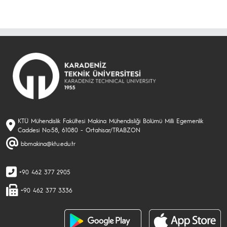
KTÜ Mühendislik Fakültesi Makina Mühendisliği Bölümü Milli Egemenlik
Caddesi No:58, 61080 - Ortahisar/TRABZON
bbmakina@ktu.edu.tr
+90 462 377 2905
+90 462 377 3336