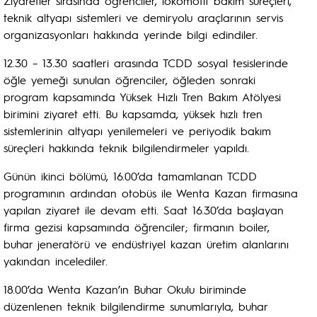
Ziyaretler sırasında öğrenciler, lokomotif bakım süreçleri,
teknik altyapı sistemleri ve demiryolu araçlarının servis
organizasyonları hakkında yerinde bilgi edindiler.
12.30 – 13.30 saatleri arasında TCDD sosyal tesislerinde
öğle yemeği sunulan öğrenciler, öğleden sonraki
program kapsamında Yüksek Hızlı Tren Bakım Atölyesi
birimini ziyaret etti. Bu kapsamda, yüksek hızlı tren
sistemlerinin altyapı yenilemeleri ve periyodik bakım
süreçleri hakkında teknik bilgilendirmeler yapıldı.
Günün ikinci bölümü, 16.00’da tamamlanan TCDD
programının ardından otobüs ile Wenta Kazan firmasına
yapılan ziyaret ile devam etti. Saat 16.30’da başlayan
firma gezisi kapsamında öğrenciler; firmanın boiler,
buhar jeneratörü ve endüstriyel kazan üretim alanlarını
yakından incelediler.
18.00’da Wenta Kazan’ın Buhar Okulu biriminde
düzenlenen teknik bilgilendirme sunumlarıyla, buhar