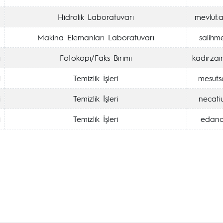
Hidrolik Laboratuvarı
mevlut.a
Makina Elemanları Laboratuvarı
salihm
i
Fotokopi/Faks Birimi
kadirzai
i
Temizlik İşleri
mesutsa
i
Temizlik İşleri
necati
i
Temizlik İşleri
edana