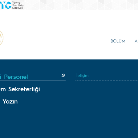
BÖLÜM
A
i Personel
İletişim
m Sekreterliği
 Yazın