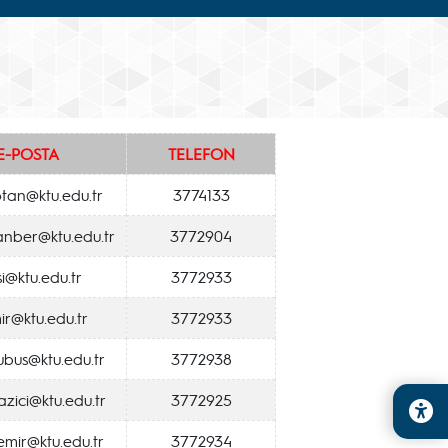
E-POSTA
TELEFON
otan@ktu.edu.tr
3774133
anber@ktu.edu.tr
3772904
i@ktu.edu.tr
3772933
ir@ktu.edu.tr
3772933
ubus@ktu.edu.tr
3772938
yazici@ktu.edu.tr
3772925
emir@ktu.edu.tr
3772934