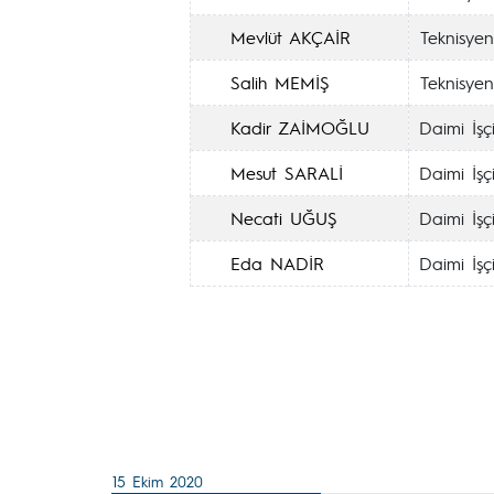
Mevlüt AKÇAİR
Teknisyen
Salih MEMİŞ
Teknisyen
Kadir ZAİMOĞLU
Daimi İşç
Mesut SARALİ
Daimi İşç
Necati UĞUŞ
Daimi İşç
Eda NADİR
Daimi İşç
15 Ekim 2020