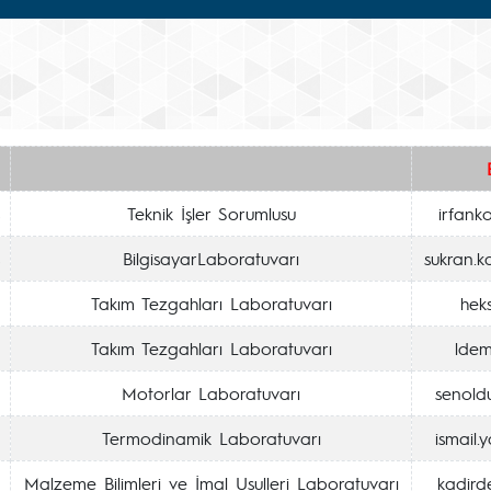
Teknik İşler Sorumlusu
irfank
BilgisayarLaboratuvarı
sukran.k
Takım Tezgahları Laboratuvarı
heks
Takım Tezgahları Laboratuvarı
ldem
Motorlar Laboratuvarı
senold
Termodinamik Laboratuvarı
ismail.
Malzeme Bilimleri ve İmal Usulleri Laboratuvarı
kadird