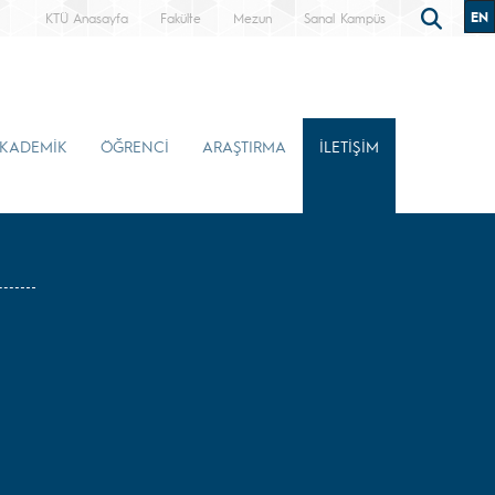
EN
KTÜ Anasayfa
Fakülte
Mezun
Sanal Kampüs
KADEMİK
ÖĞRENCİ
ARAŞTIRMA
İLETİŞİM