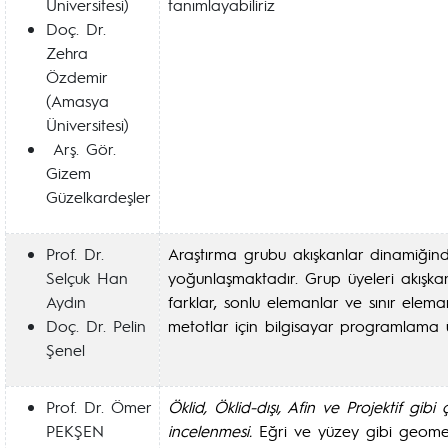
Üniversitesi)
tanımlayabiliriz
Doç. Dr.
Zehra
Özdemir
(Amasya
Üniversitesi)
Arş. Gör.
Gizem
Güzelkardeşler
Prof. Dr.
Araştırma grubu akışkanlar dinamiğinde
Selçuk Han
yoğunlaşmaktadır. Grup üyeleri akışkan
Aydın
farklar, sonlu elemanlar ve sınır eleman
Doç. Dr. Pelin
metotlar için bilgisayar programlama ü
Şenel
Prof. Dr. Ömer
Öklid, Öklid-dışı, Afin ve Projektif gibi
PEKŞEN
incelenmesi.
Eğri ve yüzey gibi geometri