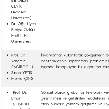
Elif Otkun
ÇEVİK
(Avrasya
Üniversitesi)
Dr. Öğr. Üyesi
Rukiye Öztürk
MERT (Hitit
Üniversitesi)
Prof. Dr.
İnvaryantlar kullanılarak çokgenlerin b
Yasemin
benzerliklerinin saptanması probleminin
SAĞIROĞLU
biçimde hesaplayan bir algoritma olu
Sinan YETİŞ
Merve ÇINGI
Prof. Dr.
Güncel olarak grubumuz teknolojik vey
Erhan
geliştirilmesi ve geliştirilen modelleri
ÇOŞKUN
etkin nümerik yöntem geliştirme ve uy