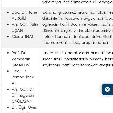
yardımıyla incelenmektedir. Bu amaçla i
Doç. Dr. Tane
Çalışma grubumuz ısrarcı homoloji, hesa
VERGİLİ
disiplinlerini kapsayan uygulamalı top
Arş. Gör. Fatih
öğrencisi Fatih Uçan ve yüksek lisans 
UÇAN
dünyanın birçok yerindeki akademisye
Süeda İNAL
Peters Kanada Manitoba Üniversitesi’
Laboratuvarı’nın baş araştırmacısıdır.
Prof. Dr.
Lineer sınırlı operatörlerin numerik b
Zameddin
lineer sınırlı operatörlerin numerik bö
İSMAİLOV
sayılarının bazı karakteristikleri araştırı
Doç. Dr.
Pembe İpek
AL
Arş. Gör. Dr.
Ümmügülsün
ÇAĞLAYAN
Dr. Öğr. Üyesi