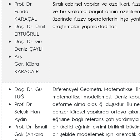
Prof. Dr.
Sıralı cebirsel yapılar ve özellikleri, 
Funda
ve bu sıralama bağıntılarının özellikleri
KARAÇAL
üzerinde fuzzy operatörlerin inşa yönt
Doç. Dr. Ümit
araştırmalar yapmaktadırlar.
ERTUĞRUL
Doç. Dr. Gül
Deniz ÇAYLI
Arş.
Gör. Kübra
KARACAİR
Doç. Dr. Gül
Diferensiyel Geometri, Matematiksel Bi
TUĞ
matematiksel modellemesi. Deniz kabukla
Prof. Dr.
deforme olma olasılığı düşüktür. Bu ne
Selçuk Han
benzer küresel yapılarda ortaya çıkar.
Aydın
eğrisine bağlı referans çatı yardımıyl
Prof. Dr. İsmail
bir üretici eğrinin evrimi birikimli büyüm
Gök (Ankara
bir şekilde modellemek için kinematik a