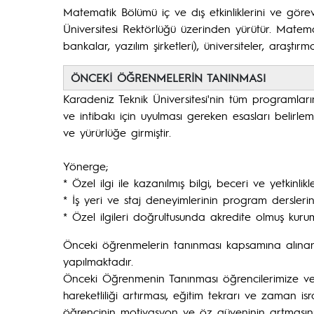
Matematik Bölümü iç ve dış etkinliklerini ve göre
Üniversitesi Rektörlüğü üzerinden yürütür. Matema
bankalar, yazılım şirketleri), üniversiteler, araştır
ÖNCEKİ ÖĞRENMELERİN TANINMASI
Karadeniz Teknik Üniversitesi'nin tüm programların
ve intibakı için uyulması gereken esasları belir
ve yürürlüğe girmiştir.
Yönerge;
* Özel ilgi ile kazanılmış bilgi, beceri ve yetkinl
* İş yeri ve staj deneyimlerinin program dersleri
* Özel ilgileri doğrultusunda akredite olmuş kuruml
Önceki öğrenmelerin tanınması kapsamına alınan d
yapılmaktadır.
Önceki Öğrenmenin Tanınması öğrencilerimize ve i
hareketliliği artırması, eğitim tekrarı ve zaman 
öğrencinin motivasyon ve öz güveninin artmasını 