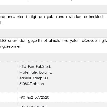
e meslekleri ile ilgili pek çok alanda istihdam edilmektedir
r.
ES sınavından geçerli not almaları ve yeterli düzeyde İngilizce
görebilirler.
KTÜ Fen Fakültesi,
Matematik Bölümü,
Kanuni Kampüsü,
61080,Trabzon
+90 462 3772520
+90 462:3253195