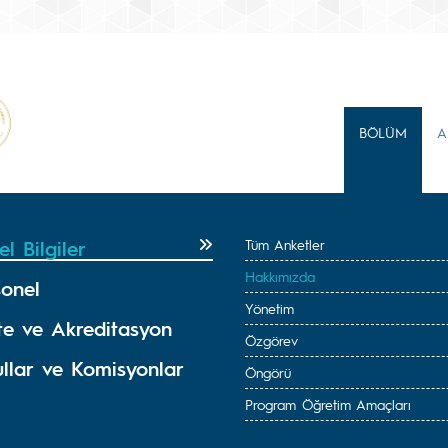
BÖLÜM
A
l Bilgiler
Tüm Anketler
Hakkımızda
sonel
Yönetim
ite ve Akreditasyon
Özgörev
ullar ve Komisyonlar
Öngörü
Program Öğretim Amaçları