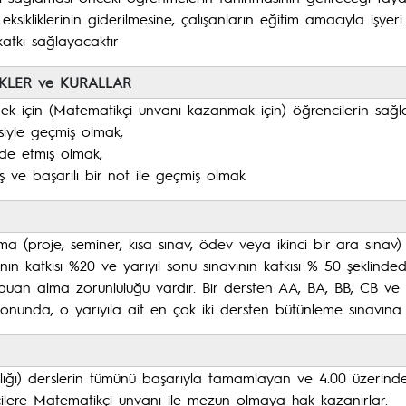
 eksikliklerinin giderilmesine, çalışanların eğitim amacıyla işye
atkı sağlayacaktır
KLER ve KURALLAR
ek için (Matematikçi unvanı kazanmak için) öğrencilerin sağl
iyle geçmiş olmak,
lde etmiş olmak,
uş ve başarılı bir not ile geçmiş olmak
şma (proje, seminer, kısa sınav, ödev veya ikinci bir ara sınav) 
manın katkısı %20 ve yarıyıl sonu sınavının katkısı % 50 şeklind
5 puan alma zorunluluğu vardır. Bir dersten AA, BA, BB, CB ve
n sonunda, o yarıyıla ait en çok iki dersten bütünleme sınavına g
ı) derslerin tümünü başarıyla tamamlayan ve 4.00 üzerinden 
ilere Matematikçi unvanı ile mezun olmaya hak kazanırlar.