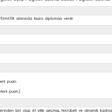
ATİK alanında lisans diploması verilir.
terli puan.
terli puan.)
rinden biri olup 61 yıllık geçmişi, tecrübeli ve dinamik kadr