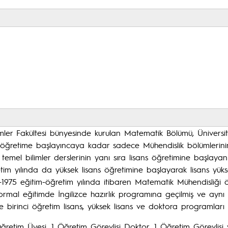
imler Fakültesi bünyesinde kurulan Matematik Bölümü, Üniversite
öğretime başlayıncaya kadar sadece Mühendislik bölümlerinin te
in temel bilimler derslerinin yanı sıra lisans öğretimine başla
etim yılında da yüksek lisans öğretimine başlayarak lisans yü
4-1975 eğitim-öğretim yılında itibaren Matematik Mühendisli
normal eğitimde İngilizce hazırlık programına geçilmiş ve ay
 birinci öğretim lisans, yüksek lisans ve doktora programları 
retim Üyesi, 1 Öğretim Görevlisi Doktor, 1 Öğretim Görevlisi