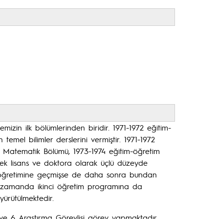
mizin ilk bölümlerinden biridir. 1971-1972 eğitim-
mel bilimler derslerini vermiştir. 1971-1972
yan Matematik Bölümü, 1973-1974 eğitim-öğretim
ksek lisans ve doktora olarak üçlü düzeyde
ği öğretimine geçmişse de daha sonra bundan
nı zamanda ikinci öğretim programına da
yürütülmektedir.
 ve 6 Araştırma Görevlisi görev yapmaktadır.