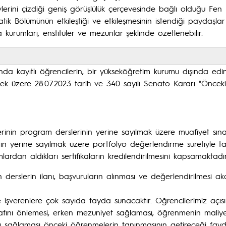
vlerini çizdiği geniş görüşlülük çerçevesinde bağlı olduğu Fen
tik Bölümünün etkileştiği ve etkileşmesinin istendiği paydaşlar
ma kurumları, enstitüler ve mezunlar şeklinde özetlenebilir.
da kayıtlı öğrencilerin, bir yükseköğretim kurumu dışında edind
lemek üzere 28.07.2023 tarih ve 340 sayılı Senato Kararı "Önc
iklerinin program derslerinin yerine sayılmak üzere muafiyet sına
nin yerine sayılmak üzere portfolyo değerlendirme suretiyle ta
ardan aldıkları sertifikaların kredilendirilmesini kapsamaktadır
erslerin ilanı, başvuruların alınması ve değerlendirilmesi aka
şverenlere çok sayıda fayda sunacaktır. Öğrencilerimiz açısı
israfını önlemesi, erken mezuniyet sağlaması, öğrenmenin maliye
sağlaması önceki öğrenmelerin tanınmasının getireceği faydala