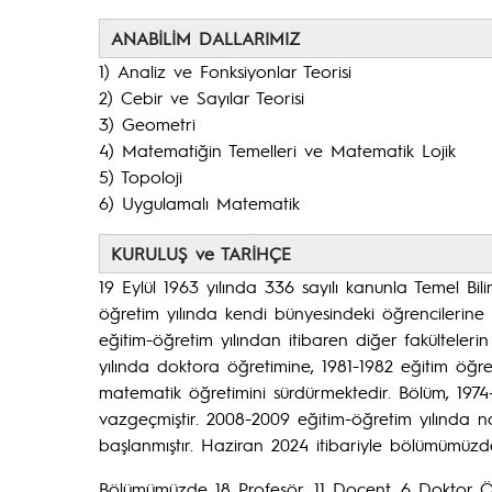
ANABİLİM DALLARIMIZ
1) Analiz ve Fonksiyonlar Teorisi
2) Cebir ve Sayılar Teorisi
3) Geometri
4) Matematiğin Temelleri ve Matematik Lojik
5) Topoloji
6) Uygulamalı Matematik
KURULUŞ ve TARİHÇE
19 Eylül 1963 yılında 336 sayılı kanunla Temel Bil
öğretim yılında kendi bünyesindeki öğrencilerine 
eğitim-öğretim yılından itibaren diğer fakülteler
yılında doktora öğretimine, 1981-1982 eğitim öğr
matematik öğretimini sürdürmektedir. Bölüm, 197
vazgeçmiştir. 2008-2009 eğitim-öğretim yılında 
başlanmıştır. Haziran 2024 itibariyle bölümümüzde
Bölümümüzde 18 Profesör, 11 Doçent, 6 Doktor Öğ