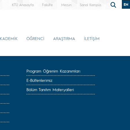
EN
KTÜ Anasayfa
Fakülte
Mezun
Sanal Kampüs
KADEMİK
ÖĞRENCİ
ARAŞTIRMA
İLETİŞİM
Program Öğrenim Kazanımları
E-Bültenlerimiz
Bölüm Tanıtım Materyalleri