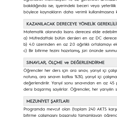
bakıldığında ise; işyerindeki beceri veya yeterlilik
böylece kaynakların daha verimli kullanılmasına k
KAZANILACAK DERECEYE YÖNELİK GEREKLİLİ
Matematik alanında lisans derecesi elde edebilm
a) Müfredattaki bütün dersleri en az DC dereces
b) 4.0 üzerinden en az 2.0 ağırlıklı ortalamayı e
c) Bir bitirme tezini hazırlamış, jüri önünde sunm
SINAVLAR, ÖLÇME ve DEĞERLENDİRME
Öğrenciler her ders için ara sınav, yarıyıl içi çalı
notuna, ara sınavın katkısı %30, yarıyıl içi çalış
değerlendirilir. Yarıyıl sonu sınavından en az 4
dersi başarmış sayılırlar. Öğrenciler, her yarıyılı
MEZUNİYET ŞARTLARI
Programda mevcut olan (toplam 240 AKTS karşılığ
bitirme çalışmasını başarıyla tamamlayan öğrenc