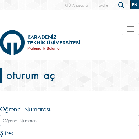
EN
KTÜ Anasayfa
Fakülte
KARADENİZ
TEKNİK ÜNİVERSİTESİ
Matematik Bölümü
oturum aç
Öğrenci Numarası:
Şifre: