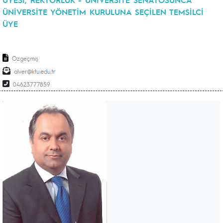
ÜNİVERSİTE YÖNETİM KURULUNA SEÇİLEN TEMSİLCİ
ÜYE
Özgeçmiş
alver
04623777859