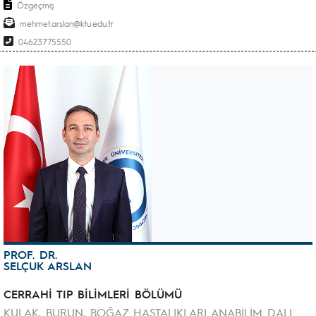
Özgeçmiş
mehmet.arslan
04623775550
PROF. DR.
SELÇUK ARSLAN
CERRAHİ TIP BİLİMLERİ BÖLÜMÜ
KULAK, BURUN, BOĞAZ HASTALIKLARI ANABİLİM DALI