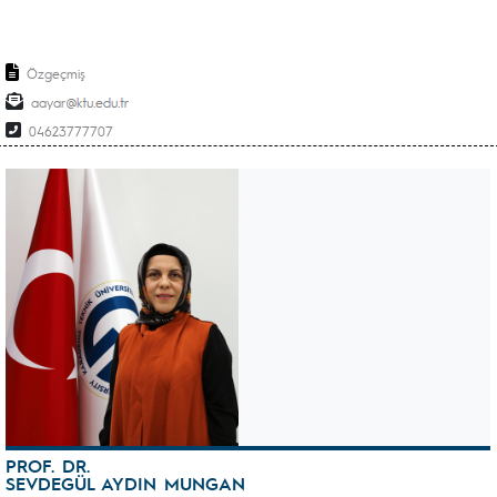
Özgeçmiş
aayar
04623777707
PROF. DR.
SEVDEGÜL AYDIN MUNGAN