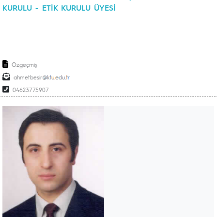
KURULU - ETİK KURULU ÜYESİ
Özgeçmiş
ahmetbesir
04623775907