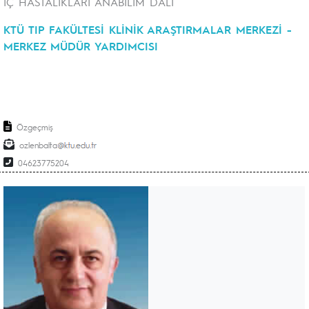
İÇ HASTALIKLARI ANABİLİM DALI
KTÜ TIP FAKÜLTESİ KLİNİK ARAŞTIRMALAR MERKEZİ -
MERKEZ MÜDÜR YARDIMCISI
Özgeçmiş
ozlenbalta
04623775204