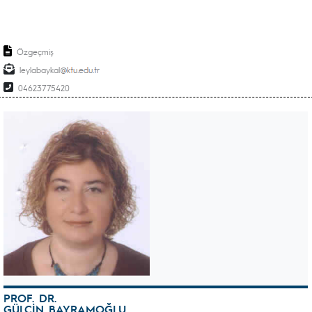
Özgeçmiş
leylabaykal
04623775420
PROF. DR.
GÜLÇİN BAYRAMOĞLU