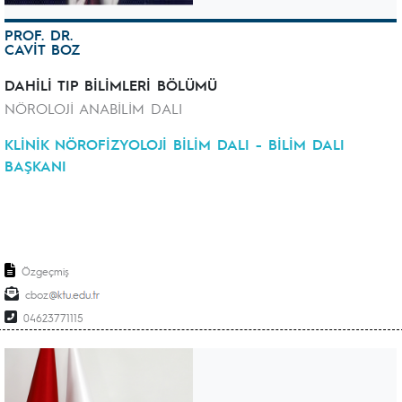
PROF. DR.
CAVİT BOZ
DAHİLİ TIP BİLİMLERİ BÖLÜMÜ
NÖROLOJİ ANABİLİM DALI
KLİNİK NÖROFİZYOLOJİ BİLİM DALI - BİLİM DALI
BAŞKANI
Özgeçmiş
cboz
04623771115