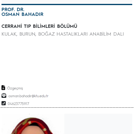
PROF. DR.
OSMAN BAHADIR
CERRAHİ TIP BİLİMLERİ BÖLÜMÜ
KULAK, BURUN, BOĞAZ HASTALIKLARI ANABİLİM DALI
Özgeçmiş
osman.bahadir
04623775917