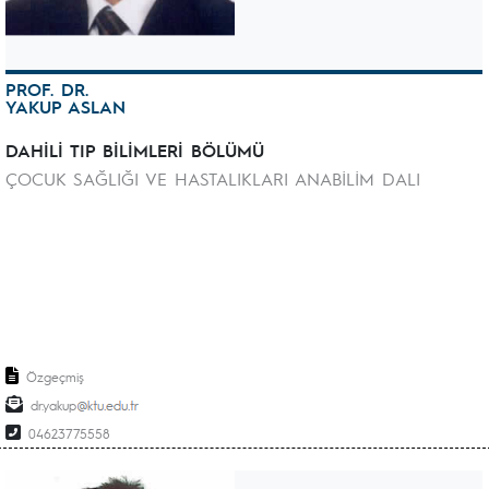
PROF. DR.
YAKUP ASLAN
DAHİLİ TIP BİLİMLERİ BÖLÜMÜ
ÇOCUK SAĞLIĞI VE HASTALIKLARI ANABİLİM DALI
Özgeçmiş
dr.yakup
04623775558