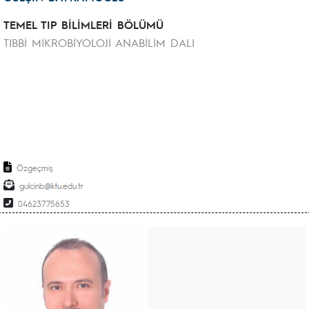
TEMEL TIP BİLİMLERİ BÖLÜMÜ
TIBBİ MİKROBİYOLOJİ ANABİLİM DALI
Özgeçmiş
gulcinb
04623775653