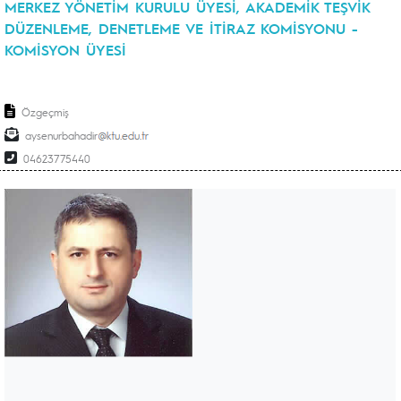
MERKEZ YÖNETİM KURULU ÜYESİ, AKADEMİK TEŞVİK
DÜZENLEME, DENETLEME VE İTİRAZ KOMİSYONU -
KOMİSYON ÜYESİ
Özgeçmiş
aysenurbahadir
04623775440