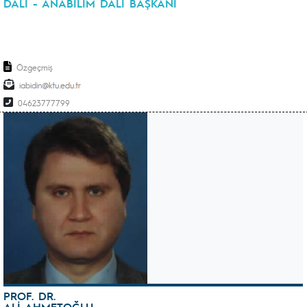
DALI - ANABİLİM DALI BAŞKANI
Özgeçmiş
iabidin
04623777799
PROF. DR.
ALİ AHMETOĞLU