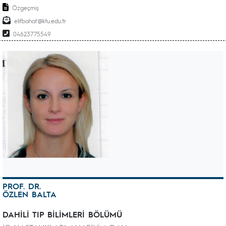
Özgeçmiş
elifbahat
04623775549
PROF. DR.
ÖZLEN BALTA
DAHİLİ TIP BİLİMLERİ BÖLÜMÜ