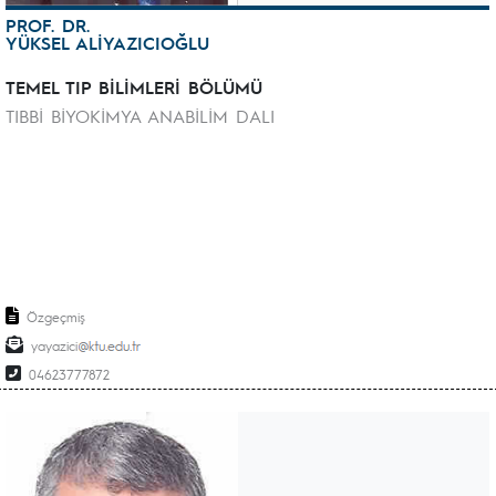
PROF. DR.
YÜKSEL ALİYAZICIOĞLU
TEMEL TIP BİLİMLERİ BÖLÜMÜ
TIBBİ BİYOKİMYA ANABİLİM DALI
Özgeçmiş
yayazici
04623777872