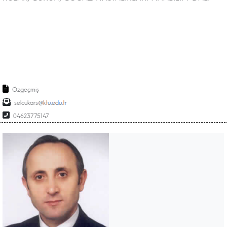
Özgeçmiş
selcukars
04623775147