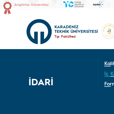
Araştırma Üniversitesi
KARADENİZ
TEKNİK ÜNİVERSİTESİ
Tıp Fakültesi
Kal
İç K
İDARİ
For