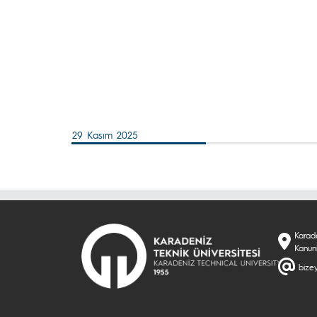
29 Kasım 2025
Karade
Kanun
bizey