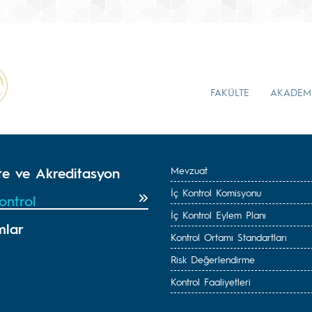
FAKÜLTE
AKADEM
ite ve Akreditasyon
Mevzuat
İç Kontrol Komisyonu
ontrol
İç Kontrol Eylem Planı
mlar
Kontrol Ortamı Standartları
Risk Değerlendirme
Kontrol Faaliyetleri