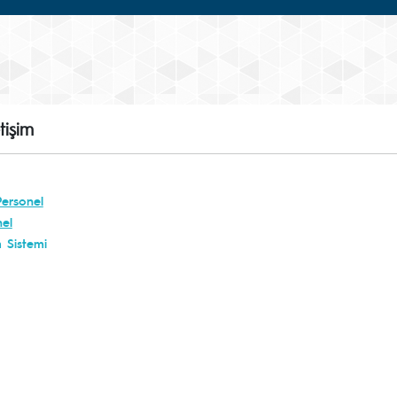
etişim
ersonel
nel
m Sistemi