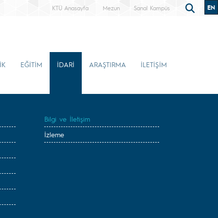
EN
KTÜ Anasayfa
Mezun
Sanal Kampüs
İK
EĞİTİM
İDARİ
ARAŞTIRMA
İLETİŞİM
Bilgi ve İletişim
İzleme