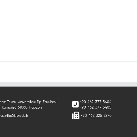
niz Teknik Üniversitesi Tıp Fakültesi
+90 462 377 5404
i Kampüsü 61080 Trabzon
+90 462 377 5405
azintip@ktu.edu.tr
+90 462 325 2270