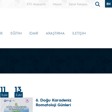
EN
KTÜ Anasayfa
Mezun
Sanal Kampüs
İK
EĞİTİM
İDARİ
ARAŞTIRMA
İLETİŞİM
11
13
Eylül
Eylül
6. Doğu Karadeniz
Romatoloji Günleri