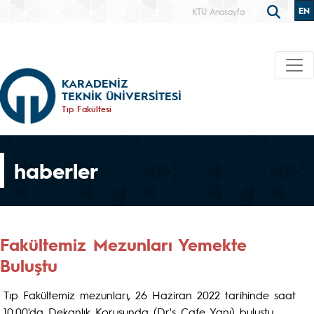
EN
KTÜ Anasayfa
KARADENİZ
TEKNİK ÜNİVERSİTESİ
Tıp Fakültesi
haberler
Fakültemiz Mezunları Yemekte
Buluştu
Tıp Fakültemiz mezunları, 26 Haziran 2022 tarihinde saat
10.00'da Dekanlık Korusunda (Dr's Cafe Yanı) buluştu.