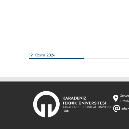
19 Kasım 2024
Ünive
Ortah
info