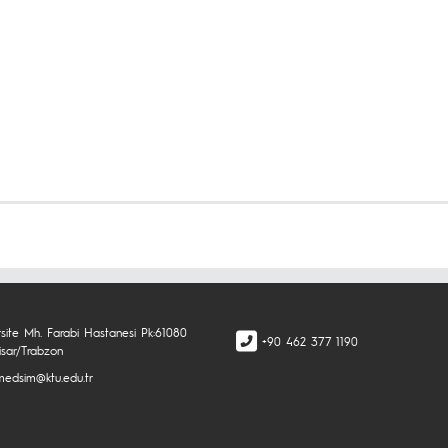
rsite Mh. Farabi Hastanesi Pk:61080
+90 462 377 1190
isar/Trabzon
.medsim@ktu.edu.tr