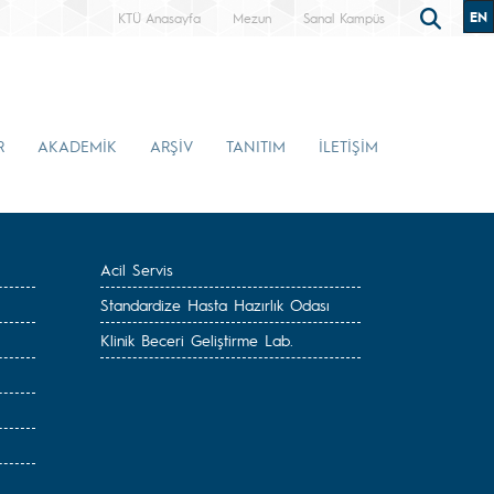
EN
KTÜ Anasayfa
Mezun
Sanal Kampüs
R
AKADEMİK
ARŞİV
TANITIM
İLETİŞİM
Acil Servis
Standardize Hasta Hazırlık Odası
Klinik Beceri Geliştirme Lab.