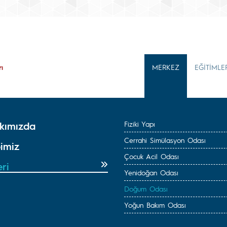
ı
MERKEZ
EĞİTİMLE
kımızda
Fiziki Yapı
Cerrahi Simülasyon Odası
imiz
Çocuk Acil Odası
ri
Yenidoğan Odası
Doğum Odası
Yoğun Bakım Odası