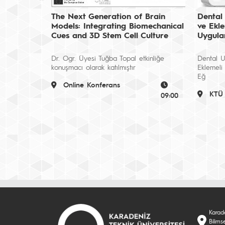
The Next Generation of Brain
Dental
Models: Integrating Biomechanical
ve Ekle
Cues and 3D Stem Cell Culture
Uygulam
Dr. Ogr. Üyesi Tuğba Topal etkinliğe
Dental U
konuşmacı olarak katılmıştır
Eklemeli
Eğ
Online Konferans
KTÜ
09:00
Karade
Bilims