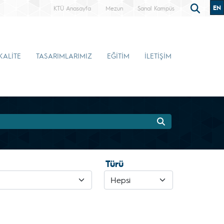
EN
KTÜ Anasayfa
Mezun
Sanal Kampüs
KALİTE
TASARIMLARIMIZ
EĞİTİM
İLETİŞİM
Türü