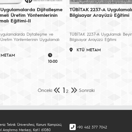
 Uygulamalarda Dijitalleşme
TÜBİTAK 2237-A Uygulamalı
meli Üretim Yöntemlerinin
Bilgisayar Arayüzü Eğitimi
alı Eğitimi-II
ygulamalarda Dijitalleşme ve
TÜBİTAK 2237-A Uygulamalı Beyi
 Üretim Yöntemlerinin Uygulamalı
Bilgisayar Arayüzü Eğitimi
KTÜ METAM
 METAM
10:00
1
Önceki
Sonraki
2
niz Teknik Üniversitesi, Kanuni Kampüsü,
+90 462 377 7042
el Araştırma Merkezi, Kat:1 61080