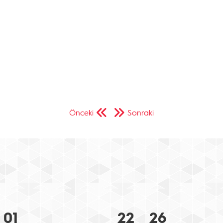
Önceki
Sonraki
01
22
26