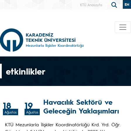
EN
KTÜ Anasayfa
KARADENİZ
TEKNİK ÜNİVERSİTESİ
Mezunlarla İlişkiler Koordinatörlüğü
etkinlikler
Havacılık Sektörü ve
18
19
Geleceğin Yaklaşımları
Ağustos
Ağustos
KTÜ Mezunlarla İlişkiler Koordinatörlüğü Krd. Yrd. Öğr.