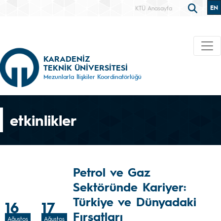
EN
KTÜ Anasayfa
KARADENİZ
TEKNİK ÜNİVERSİTESİ
Mezunlarla İlişkiler Koordinatörlüğü
etkinlikler
Petrol ve Gaz
Sektöründe Kariyer:
Türkiye ve Dünyadaki
16
17
Fırsatları
Ağustos
Ağustos