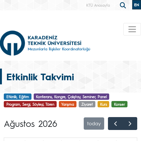
EN
KTÜ Anasayfa
KARADENİZ
TEKNİK ÜNİVERSİTESİ
Mezunlarla İlişkiler Koordinatörlüğü
Etkinlik Takvimi
Etkinlik, Eğitim
Konferans, Kongre, Çalıştay, Seminer, Panel
Program, Sergi, Söyleşi, Tören
Yarışma
Ziyaret
Kurs
Konser
Ağustos 2026
today