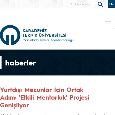
EN
KTÜ Anasayfa
KARADENİZ
TEKNİK ÜNİVERSİTESİ
Mezunlarla İlişkiler Koordinatörlüğü
haberler
Yurtdışı Mezunlar İçin Ortak
Adım: 'Etkili Mentorluk' Projesi
Genişliyor