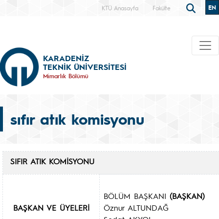
EN
KTÜ Anasayfa
Fakülte
KARADENİZ
TEKNİK ÜNİVERSİTESİ
Mimarlık Bölümü
sıfır atık komisyonu
SIFIR ATIK KOMİSYONU
BÖLÜM BAŞKANI
(BAŞKAN)
BAŞKAN VE ÜYELERİ
Öznur ALTUNDAĞ