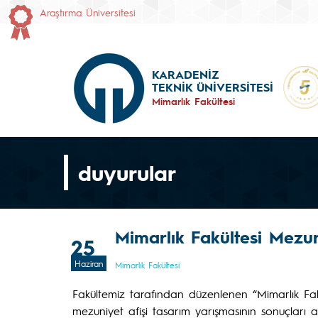
Araştırma Üniversitesi
KARADENİZ
TEKNİK ÜNİVERSİTESİ
Mimarlık Fakültesi
duyurular
Mimarlık Fakültesi Mezun
25
Haziran
Mimarlık Fakültesi
Fakültemiz tarafından düzenlenen “Mimarlık Fak
mezuniyet afişi tasarım yarışmasının sonuçları aç