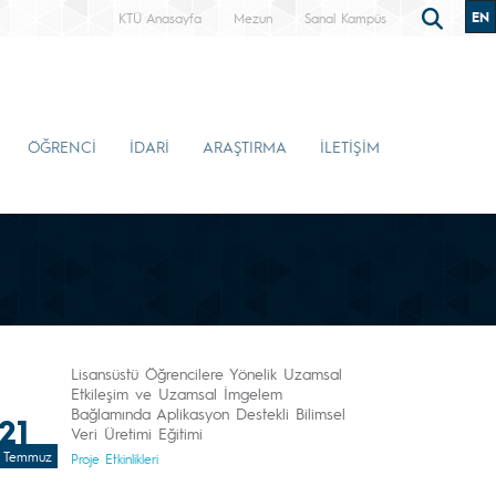
EN
KTÜ Anasayfa
Mezun
Sanal Kampüs
ÖĞRENCİ
İDARİ
ARAŞTIRMA
İLETİŞİM
Lisansüstü Öğrencilere Yönelik Uzamsal
Etkileşim ve Uzamsal İmgelem
Bağlamında Aplikasyon Destekli Bilimsel
21
Veri Üretimi Eğitimi
Temmuz
Proje Etkinlikleri