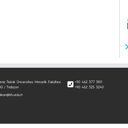
niz Teknik Üniversitesi Mimarlik Fakültesi
+90 462 377 3811
80 / Trabzon
+90 462 325 3240
dean@ktu.edu.tr