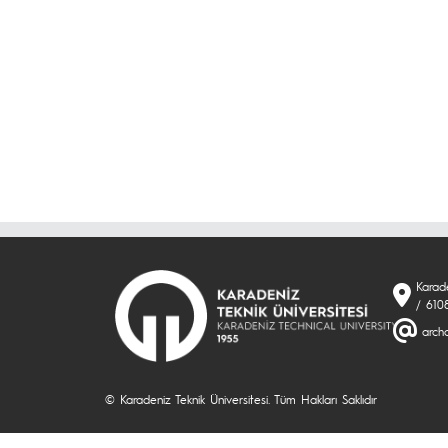
Karade
/ 610
arch
© Karadeniz Teknik Üniversitesi. Tüm Hakları Saklıdır