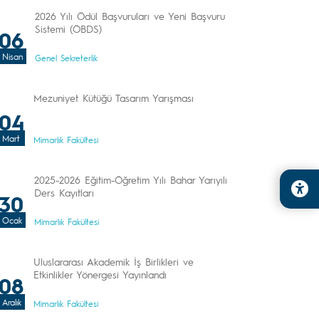
2026 Yılı Ödül Başvuruları ve Yeni Başvuru
Sistemi (ÖBDS)
06
Nisan
Genel Sekreterlik
Mezuniyet Kütüğü Tasarım Yarışması
04
Mart
Mimarlık Fakültesi
2025-2026 Eğitim-Öğretim Yılı Bahar Yarıyılı
Ders Kayıtları
30
Ocak
Mimarlık Fakültesi
Uluslararası Akademik İş Birlikleri ve
Etkinlikler Yönergesi Yayınlandı
08
Aralık
Mimarlık Fakültesi