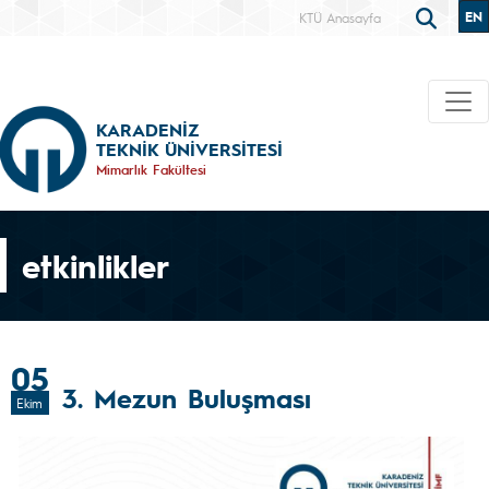
EN
KTÜ Anasayfa
KARADENİZ
TEKNİK ÜNİVERSİTESİ
Mimarlık Fakültesi
etkinlikler
05
3. Mezun Buluşması
Ekim