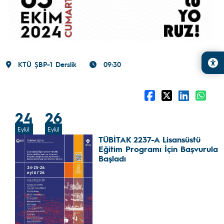
KTÜ ŞBP-1 Derslik
09:30
24
26
Eylül
Eylül
TÜBİTAK 2237-A Lisansüstü
Eğitim Programı İçin Başvurular
Başladı