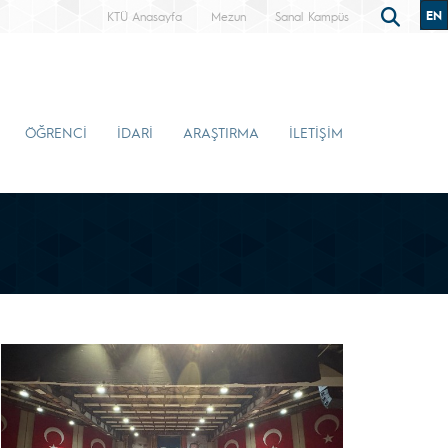
EN
KTÜ Anasayfa
Mezun
Sanal Kampüs
ÖĞRENCİ
İDARİ
ARAŞTIRMA
İLETİŞİM