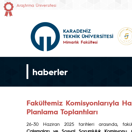
Araştırma Üniversitesi
KARADENİZ
TEKNİK ÜNİVERSİTESİ
Mimarlık Fakültesi
haberler
Fakültemiz Komisyonlarıyla Ha
Planlama Toplantıları
26–30 Haziran 2025 tarihleri arasında, fa
Çalışmaları ve Sosyal Sorumluluk Komisyonu
,