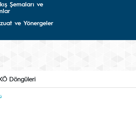
kış Şemaları ve
mlar
zuat ve Yönergeler
UKÖ Döngüleri
ü