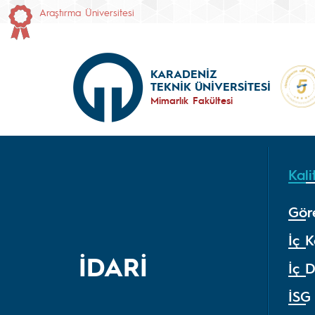
Araştırma Üniversitesi
KARADENİZ
TEKNİK ÜNİVERSİTESİ
Mimarlık Fakültesi
Kal
Gör
İç K
İDARİ
İç 
İSG