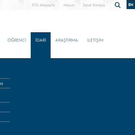
EN
KTÜ Anasayfa
Mezun
Sanal Kampüs
ÖĞRENCİ
İDARİ
ARAŞTIRMA
İLETİŞİM
mi