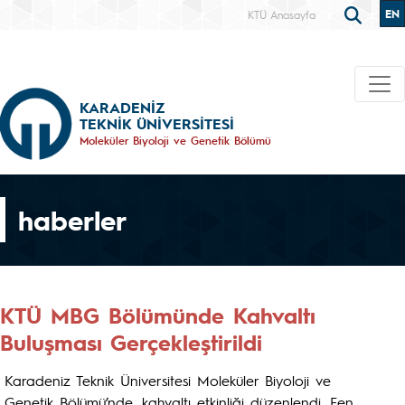
EN
KTÜ Anasayfa
KARADENİZ
TEKNİK ÜNİVERSİTESİ
Moleküler Biyoloji ve Genetik Bölümü
haberler
KTÜ MBG Bölümünde Kahvaltı
Buluşması Gerçekleştirildi
Karadeniz Teknik Üniversitesi Moleküler Biyoloji ve
Genetik Bölümü’nde, kahvaltı etkinliği düzenlendi. Fen