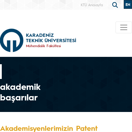
EN
KTÜ Anasayfa
KARADENİZ
TEKNİK ÜNİVERSİTESİ
Mühendislik Fakültesi
akademik
başarılar
Akademisyenlerimizin Patent