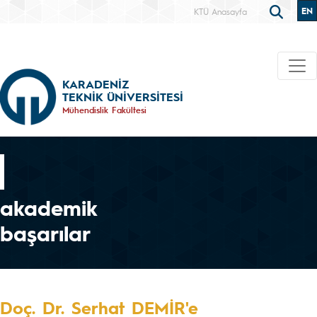
EN
KTÜ Anasayfa
KARADENİZ
TEKNİK ÜNİVERSİTESİ
Mühendislik Fakültesi
akademik
başarılar
Doç. Dr. Serhat DEMİR'e