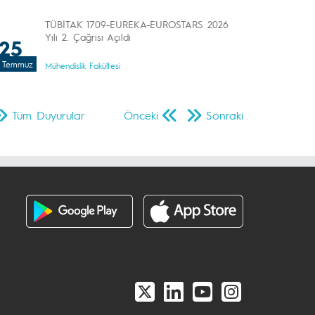
TÜBİTAK 1709-EUREKA-EUROSTARS 2026
Yılı 2. Çağrısı Açıldı
25
Temmuz
Mühendislik Fakültesi
Tüm Duyurular
Önceki
Sonraki