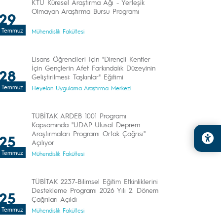
KTÜ Küresel Araştırma Ağı - Yerleşik
Olmayan Araştırma Bursu Programı
29
Temmuz
Mühendislik Fakültesi
Lisans Öğrencileri İçin "Dirençli Kentler
İçin Gençlerin Afet Farkındalık Düzeyinin
28
Geliştirilmesi: Taşkınlar" Eğitimi
Temmuz
Heyelan Uygulama Araştırma Merkezi
TÜBİTAK ARDEB 1001 Programı
Kapsamında ''UDAP Ulusal Deprem
Araştırmaları Programı Ortak Çağrısı''
25
Açılıyor
Temmuz
Mühendislik Fakültesi
TÜBİTAK 2237-Bilimsel Eğitim Etkinliklerini
Destekleme Programı 2026 Yılı 2. Dönem
25
Çağrıları Açıldı
Temmuz
Mühendislik Fakültesi