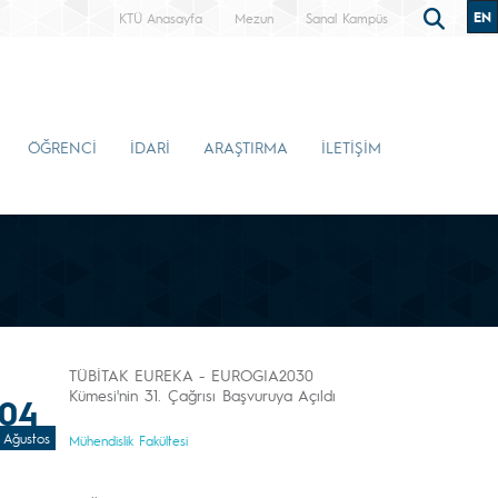
EN
KTÜ Anasayfa
Mezun
Sanal Kampüs
ÖĞRENCİ
İDARİ
ARAŞTIRMA
İLETİŞİM
TÜBİTAK EUREKA - EUROGIA2030
Kümesi'nin 31. Çağrısı Başvuruya Açıldı
04
Ağustos
Mühendislik Fakültesi