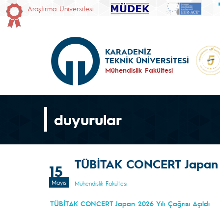
Araştırma Üniversitesi
KARADENİZ
TEKNİK ÜNİVERSİTESİ
Mühendislik Fakültesi
duyurular
TÜBİTAK CONCERT Japan 20
15
Mayıs
Mühendislik Fakültesi
TÜBİTAK CONCERT Japan 2026 Yılı Çağrısı Açıldı