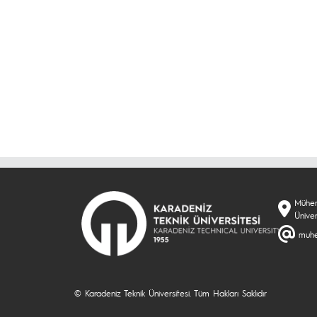
Mühend
Ünive
muhe
© Karadeniz Teknik Üniversitesi. Tüm Hakları Saklıdır