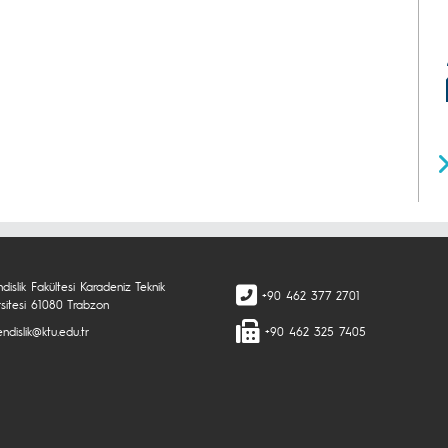
islik Fakültesi Karadeniz Teknik
+90 462 377 2701
rsitesi 61080 Trabzon
ndislik@ktu.edu.tr
+90 462 325 7405