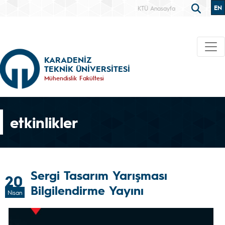
EN
KTÜ Anasayfa
KARADENİZ
TEKNİK ÜNİVERSİTESİ
Mühendislik Fakültesi
etkinlikler
Sergi Tasarım Yarışması
20
Bilgilendirme Yayını
Nisan