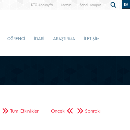
EN
KTÜ Anasayfa
Mezun
Sanal Kampüs
ÖĞRENCİ
İDARİ
ARAŞTIRMA
İLETİŞİM
Tüm Etkinlikler
Önceki
Sonraki