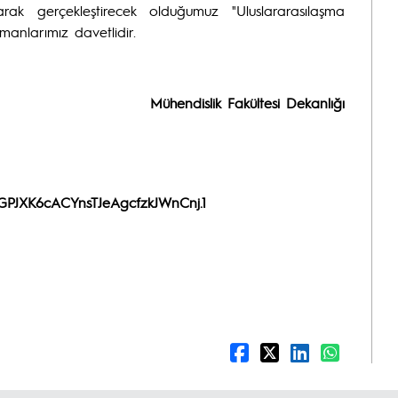
larak gerçekleştirecek olduğumuz "Uluslararasılaşma
lemanlarımız davetlidir.
Mühendislik Fakültesi Dekanlığı
BGPJXK6cACYnsTJeAgcfzkJWnCnj.1