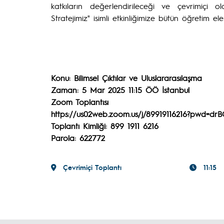
katkıların değerlendirileceği ve çevrimiçi o
Stratejimiz" isimli etkinliğimize bütün öğretim e
Konu: Bilimsel Çıktılar ve Uluslararasılaşma
Zaman: 5 Mar 2025 11:15 ÖÖ İstanbul
Zoom Toplantısı
https://us02web.zoom.us/j/89919116216?pwd=dr
Toplantı Kimliği: 899 1911 6216
Parola: 622772
Çevrimiçi Toplantı
11:15