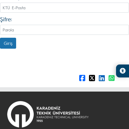
Şifre:
Giriş