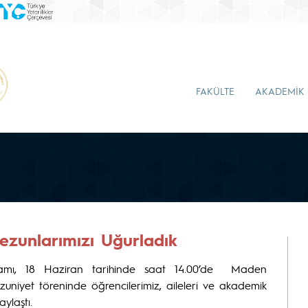
FAKÜLTE
AKADEMİK
zunlarımızı Uğurladık
amı, 18 Haziran tarihinde saat 14.00’de Maden
ezuniyet töreninde öğrencilerimiz, aileleri ve akademik
ylaştı.