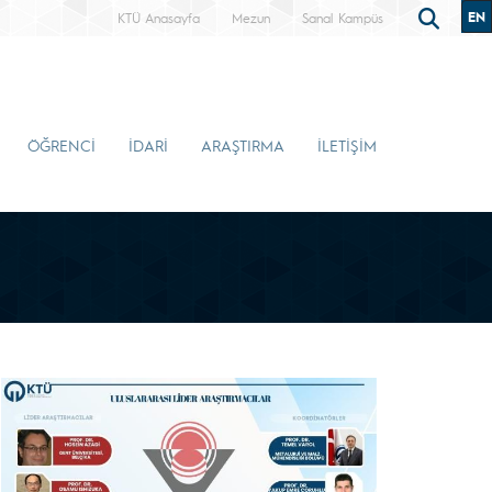
EN
KTÜ Anasayfa
Mezun
Sanal Kampüs
ÖĞRENCİ
İDARİ
ARAŞTIRMA
İLETİŞİM