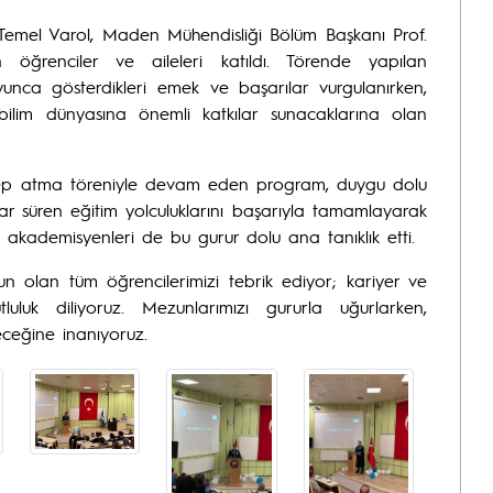
 Temel Varol, Maden Mühendisliği Bölüm Başkanı Prof.
öğrenciler ve aileleri katıldı. Törende yapılan
unca gösterdikleri emek ve başarılar vurgulanırken,
ilim dünyasına önemli katkılar sunacaklarına olan
 kep atma töreniyle devam eden program, duygu dolu
lar süren eğitim yolculuklarını başarıyla tamamlayarak
ve akademisyenleri de bu gurur dolu ana tanıklık etti.
un olan tüm öğrencilerimizi tebrik ediyor; kariyer ve
uluk diliyoruz. Mezunlarımızı gururla uğurlarken,
ceğine inanıyoruz.