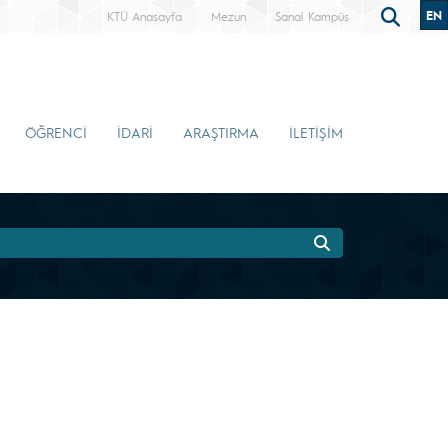
EN
KTÜ Anasayfa
Mezun
Sanal Kampüs
ÖĞRENCİ
İDARİ
ARAŞTIRMA
İLETİŞİM