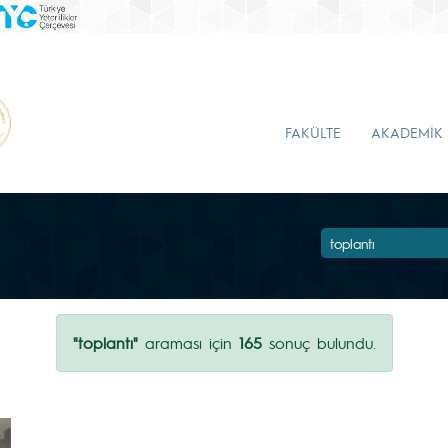
FAKÜLTE
AKADEMİK
"toplantı"
araması için
165
sonuç bulundu.