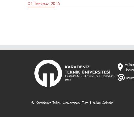
06 Temmuz 2026
Mühend
Ünive
muhe
© Karadeniz Teknik Üniversitesi. Tüm Hakları Saklıdır