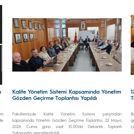
ı
Kalite Yönetim Sistemi Kapsamında Yönetim
1
Gözden Geçirme Toplantısı Yapıldı
T
ım
Fakültemizde Kalite Yönetim Sistemi çalışmaları
B
de
kapsamında Yönetim Gözden Geçirme Toplantısı, 22 Mayıs
g
2026 Cuma günü saat 10.00'da Dekanlık Toplantı
ç
Salonunda gerçekleştirildi.