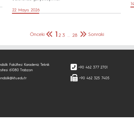
1
22 Mayıs 2026
1
Önceki
Sonraki
2
3
…
28
islik Fakültesi Karadeniz Teknik
+90 462 377 2701
rsitesi 61080 Trabzon
ndislik@ktu.edu.tr
+90 462 325 7405