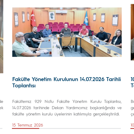
Fakülte Yönetim Kurulunun 14.07.2026 Tarihli
1
Toplantısı
T
de
Fakültemiz 929 No'lu Fakülte Yönetim Kurulu Toplantısı,
B
ek
14.07.2026 tarihinde Dekan Yardımcımız başkanlığında ve
g
fakülte yönetim kurulu üyelerinin katılımıyla gerçekleştirildi.
ç
15 Temmuz 2026
1