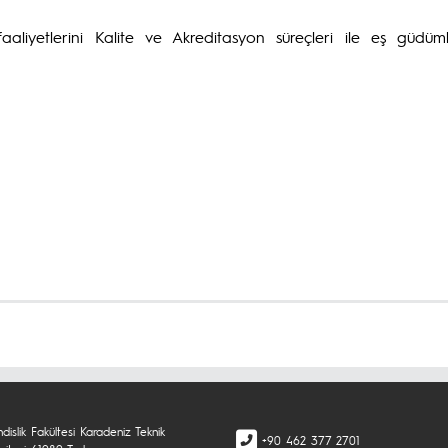
faaliyetlerini Kalite ve Akreditasyon süreçleri ile eş güdüml
islik Fakültesi Karadeniz Teknik
+90 462 377 2701