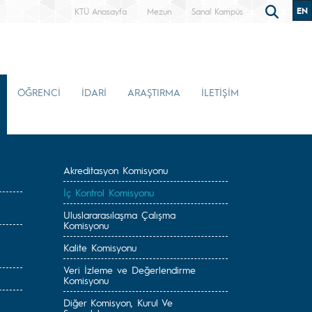
EN
KTÜ Anasayfa
Mezun
Sanal Kampüs
ÖĞRENCİ
İDARİ
ARAŞTIRMA
İLETİŞİM
Akreditasyon Komisyonu
İç Kontrol Komisyonu
Uluslararasılaşma Çalışma
Komisyonu
Kalite Komisyonu
Veri İzleme ve Değerlendirme
Komisyonu
Diğer Komisyon, Kurul Ve