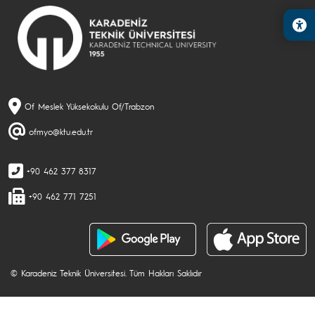
Of Meslek Yüksekokulu Of/Trabzon
ofmyo@ktu.edu.tr
+90 462 377 8317
+90 462 771 7251
© Karadeniz Teknik Üniversitesi. Tüm Hakları Saklıdır