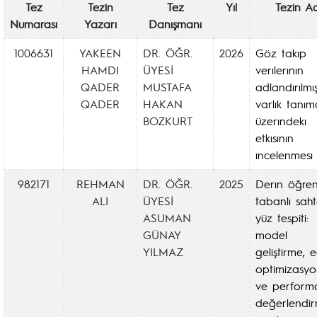
Tez
Tezin
Tez
Yıl
Tezin Ad
Numarası
Yazarı
Danışmanı
1006631
YAKEEN
DR. ÖĞR.
2026
Göz takıp
HAMDI
ÜYESİ
verılerının
QADER
MUSTAFA
adlandırılmı
QADER
HAKAN
varlık tanım
BOZKURT
üzerındekı
etkısının
ıncelenmesı
982171
REHMAN
DR. ÖĞR.
2025
Derın öğre
ALI
ÜYESİ
tabanlı sah
ASUMAN
yüz tespiti:
GÜNAY
model
YILMAZ
geliştirme, e
optimizasy
ve perform
değerlendir