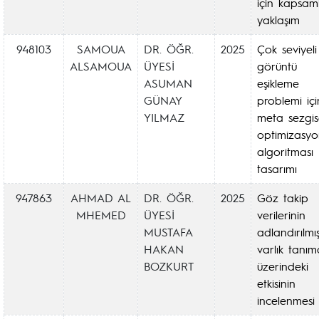
için kapsaml
yaklaşım
948103
SAMOUA
DR. ÖĞR.
2025
Çok seviyeli
ALSAMOUA
ÜYESİ
görüntü
ASUMAN
eşikleme
GÜNAY
problemi içi
YILMAZ
meta sezgis
optimizasy
algoritması
tasarımı
947863
AHMAD AL
DR. ÖĞR.
2025
Göz takip
MHEMED
ÜYESİ
verilerinin
MUSTAFA
adlandırılmı
HAKAN
varlık tanım
BOZKURT
üzerindeki
etkisinin
incelenmesi