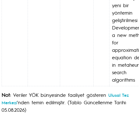
yeni bir
yöntemin
geliştirilmesi
Developmen
a new met
for
approximat
equation de
in metaheuri
search
algorithms
Not:
Veriler YÖK bünyesinde faaliyet gösteren
Ulusal Tez
'nden temin edilmiştir. (Tablo Güncellenme Tarihi:
Merkezi
05.08.2026)