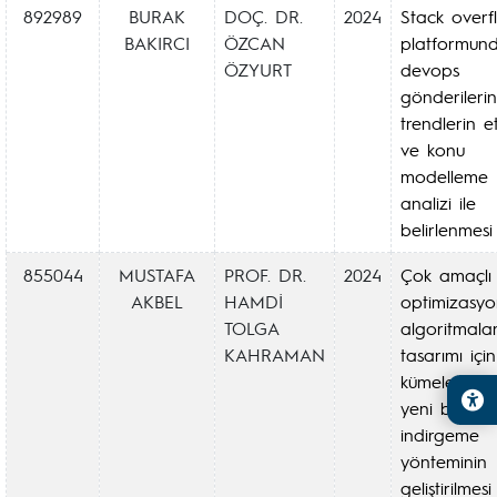
892989
BURAK
DOÇ. DR.
2024
Stack overf
BAKIRCI
ÖZCAN
platformun
ÖZYURT
devops
gönderilerin
trendlerin et
ve konu
modelleme
analizi ile
belirlenmesi
855044
MUSTAFA
PROF. DR.
2024
Çok amaçlı
AKBEL
HAMDİ
optimizasy
TOLGA
algoritmalar
KAHRAMAN
tasarımı için
kümeleme es
yeni bir arş
indirgeme
yönteminin
geliştirilmes