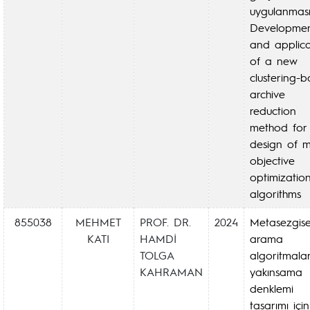
uygulanmas
Developme
and applica
of a new
clustering-
archive
reduction
method for
design of mu
objective
optimizatio
algorithms
855038
MEHMET
PROF. DR.
2024
Metasezgise
KATI
HAMDİ
arama
TOLGA
algoritmala
KAHRAMAN
yakınsama
denklemi
tasarımı için