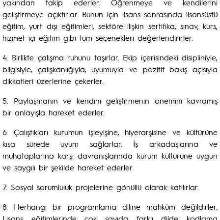
yakından takip ederler. Öğrenmeye ve kendilerini
geliştirmeye açıktırlar. Bunun için lisans sonrasında lisansüstü
eğitim, yurt dışı eğitimleri, sektöre ilişkin sertifika, sınav, kurs,
hizmet içi eğitim gibi tüm seçenekleri değerlendirirler.
4. Birlikte çalışma ruhunu taşırlar. Ekip içerisindeki disipliniyle,
bilgisiyle, çalışkanlığıyla, uyumuyla ve pozitif bakış açısıyla
dikkatleri üzerlerine çekerler.
5. Paylaşmanın ve kendini geliştirmenin önemini kavramış
bir anlayışla hareket ederler.
6. Çalıştıkları kurumun işleyişine, hiyerarşisine ve kültürüne
kısa sürede uyum sağlarlar. İş arkadaşlarına ve
muhataplarına karşı davranışlarında kurum kültürüne uygun
ve saygılı bir şekilde hareket ederler.
7. Sosyal sorumluluk projelerine gönüllü olarak katılırlar.
8.
Herhangi bir programlama diline mahkûm değildirler.
Lisans eğitimlerinde çok sayıda farklı dilde kodlama