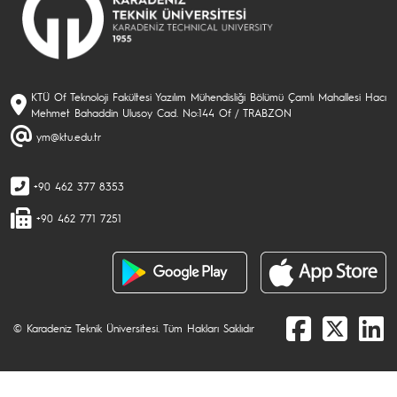
KTÜ Of Teknoloji Fakültesi Yazılım Mühendisliği Bölümü Çamlı Mahallesi Hacı
Mehmet Bahaddin Ulusoy Cad. No:144 Of / TRABZON
ym@ktu.edu.tr
+90 462 377 8353
+90 462 771 7251
© Karadeniz Teknik Üniversitesi. Tüm Hakları Saklıdır