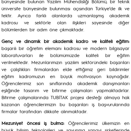
bünyesinde bulunan Yazılım Mühendisliği Bölümü, bir teknik
üniversite bünyesinde bulunması açısından Türkiye’de ilk ve
tektir. Ayrıca farklı alanlarda uzmanlaşmış akademik
kadrosu ve sektörle olan ilişkileri sayesinde diğer
bölümlerden bir adım öne çıkmaktadır.
Genç ve dinamik bir akademik kadro ve kaliteli eğitim:
başarılı bir öğretim elemanı kadrosu ve modern bilgisayar
laboratuvarları ile bölümümüzde kaliteli bir eğitim
verilmektedir. Mezunlarımızın yazılım sektöründeki başarıları
ve çalıştıkları firmalardan elde ettiğimiz geri bildirimler
eğitim kadromuzun en büyük motivasyon kaynağıdır.
Öğrencilerimiz son sınıflarında akademik danışmanları
eşliğinde tasarım ve bitirme çalışmaları yapmaktadırlar.
Bitirme çalışmalarında TUBİTAK projesi desteği almaya hak
kazanan öğrencilerimizin bu başarıları iş başvurularında
firmalar tarafından dikkate alınmaktadır.
Mezuniyet öncesi iş bulma:
Öğrencilerimiz ülkemizin en
büyük bilişim teknolojileri ve savunma sanayi şirketlerinde