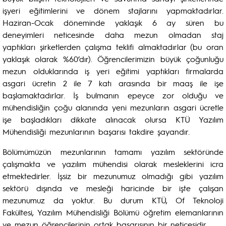
işyeri eğitimlerini ve dönem stajlarını yapmaktadırlar.
Haziran-Ocak döneminde yaklaşık 6 ay süren bu
deneyimleri neticesinde daha mezun olmadan staj
yaptıkları şirketlerden çalışma teklifi almaktadırlar (bu oran
yaklaşık olarak %60’dır). Öğrencilerimizin büyük çoğunluğu
mezun olduklarında iş yeri eğitimi yaptıkları firmalarda
asgari ücretin 2 ile 7 katı arasında bir maaş ile işe
başlamaktadırlar. İş bulmanın epeyce zor olduğu ve
mühendisliğin çoğu alanında yeni mezunların asgari ücretle
işe başladıkları dikkate alınacak olursa KTÜ Yazılım
Mühendisliği mezunlarının başarısı takdire şayandır.
Bölümümüzün mezunlarının tamamı yazılım sektöründe
çalışmakta ve yazılım mühendisi olarak mesleklerini icra
etmektedirler. İşsiz bir mezunumuz olmadığı gibi yazılım
sektörü dışında ve mesleği haricinde bir işte çalışan
mezunumuz da yoktur. Bu durum KTÜ, Of Teknoloji
Fakültesi, Yazılım Mühendisliği Bölümü öğretim elemanlarının
ve mezun öğrencilerinin ortak başarısının bir neticesidir.