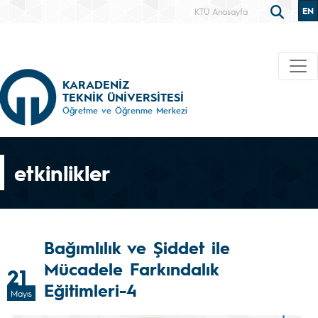
EN
KTÜ Anasayfa
KARADENİZ
TEKNİK ÜNİVERSİTESİ
Öğretme ve Öğrenme Merkezi
etkinlikler
Bağımlılık ve Şiddet ile
Mücadele Farkındalık
21
Eğitimleri-4
Mayıs