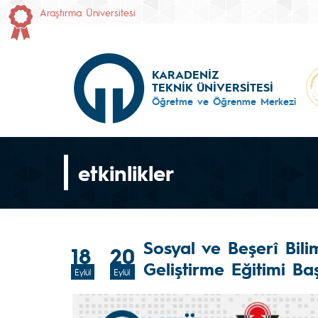
Araştırma Üniversitesi
KARADENİZ
TEKNİK ÜNİVERSİTESİ
Öğretme ve Öğrenme Merkezi
etkinlikler
Sosyal ve Beşerî Bili
18
20
Geliştirme Eğitimi Ba
Eylül
Eylül