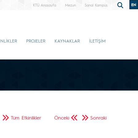
EN
KTÜ Anasayfa
Mezun
Sanal Kampüs
İNLİKLER
PROJELER
KAYNAKLAR
İLETİŞİM
Tüm Etkinlikler
Önceki
Sonraki