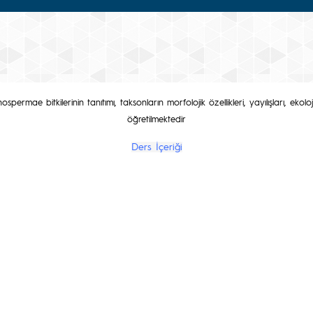
mae bitkilerinin tanıtımı, taksonların morfolojik özellikleri, yayılışları, ekolojik 
öğretilmektedir
Ders İçeriği