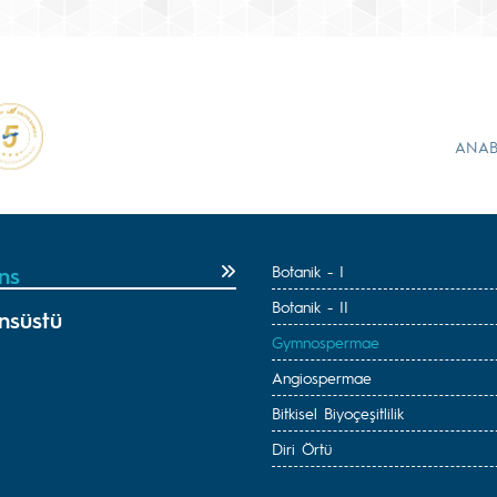
ANAB
ns
Botanik - I
Botanik - II
nsüstü
Gymnospermae
Angiospermae
Bitkisel Biyoçeşitlilik
Diri Örtü