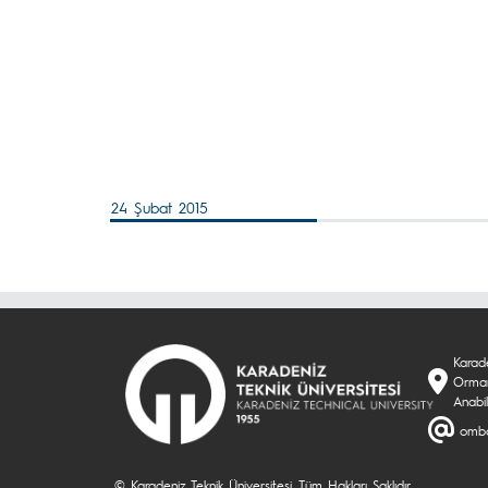
24 Şubat 2015
Karade
Orman
Anabil
omba
© Karadeniz Teknik Üniversitesi. Tüm Hakları Saklıdır