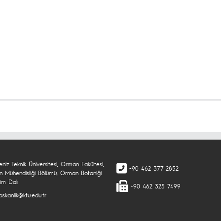
niz Teknik Üniversitesi, Orman Fakültesi,
+90 462 377 2852
 Mühendisliği Bölümü, Orman Botaniği
im Dalı
+90 462 325 7499
skanlik@ktu.edu.tr