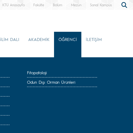
KTÜ Anasayfa
Fakülte
Bölüm
Mezun
Sanal Kampüs
İLİM DALI
AKADEMİK
ÖĞRENCİ
İLETİŞİM
Fitopatoloji
Odun Dışı Orman Ürünleri