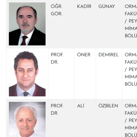
ÖĞR.
KADİR
GÜNAY
ORM
GÖR.
FAKÜ
/ PE
MİMA
BÖL
PROF.
ÖNER
DEMİREL
ORM
DR.
FAKÜ
/ PE
MİMA
BÖL
PROF.
ALİ
ÖZBİLEN
ORM
DR.
FAKÜ
/ PE
MİMA
BÖL