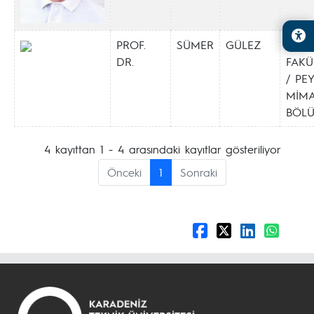
PROF.
SÜMER
GÜLEZ
ORM
DR.
FAKÜ
/ PE
MİMA
BÖL
4 kayıttan 1 - 4 arasındaki kayıtlar gösteriliyor
Önceki
1
Sonraki