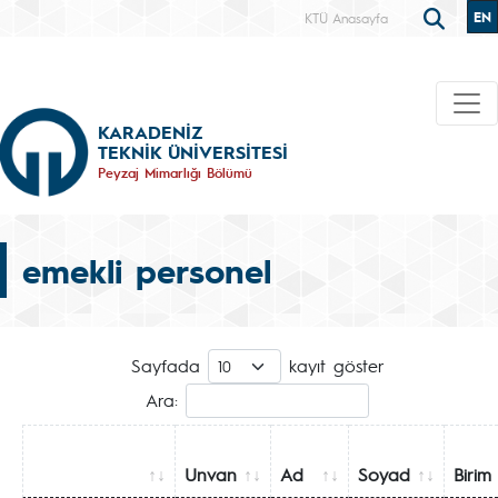
EN
KTÜ Anasayfa
KARADENİZ
TEKNİK ÜNİVERSİTESİ
Peyzaj Mimarlığı Bölümü
emekli personel
Sayfada
kayıt göster
Ara:
Unvan
Ad
Soyad
Birim