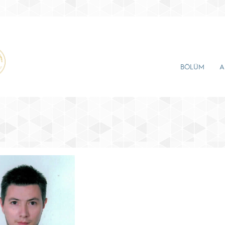
BÖLÜM
A