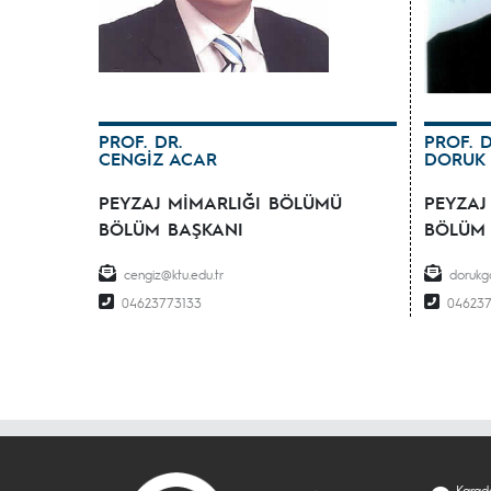
PROF. DR.
PROF. D
CENGİZ ACAR
DORUK
PEYZAJ MİMARLIĞI BÖLÜMÜ
PEYZAJ
BÖLÜM BAŞKANI
BÖLÜM 
cengiz@ktu.edu.tr
dorukg
04623773133
04623
Karade