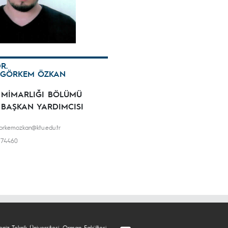
R.
 GÖRKEM ÖZKAN
 MİMARLIĞI BÖLÜMÜ
BAŞKAN YARDIMCISI
orkemozkan@ktu.edu.tr
774460
niz Teknik Üniversitesi, Orman Fakültesi