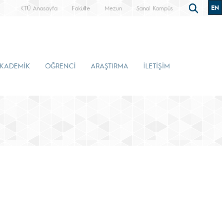
EN
KTÜ Anasayfa
Fakülte
Mezun
Sanal Kampüs
KADEMİK
ÖĞRENCİ
ARAŞTIRMA
İLETİŞİM